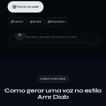
Testar na web
cantor
árabe
masculino
Amr Diab
Reproduzir exemplo de voz de Amr Diab
COMO FUNCIONA
Como gerar uma voz no estilo
Amr Diab