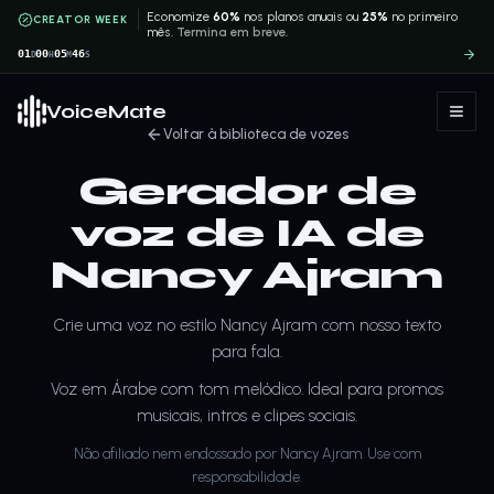
Economize
60%
nos planos anuais ou
25%
no primeiro
CREATOR WEEK
mês.
Termina em breve.
01
00
05
46
D
H
M
S
VoiceMate
Voltar à biblioteca de vozes
Gerador de
voz de IA de
Nancy Ajram
Crie uma voz no estilo Nancy Ajram com nosso texto
para fala.
Voz em Árabe com tom melódico. Ideal para promos
musicais, intros e clipes sociais.
Não afiliado nem endossado por Nancy Ajram. Use com
responsabilidade.