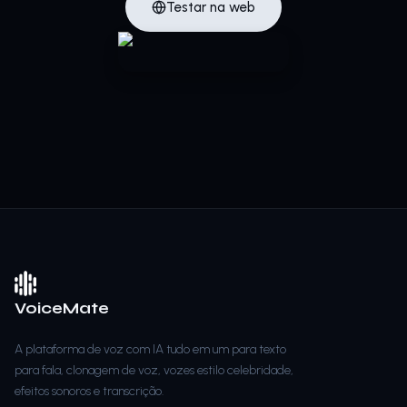
Testar na web
VoiceMate
A plataforma de voz com IA tudo em um para texto
para fala, clonagem de voz, vozes estilo celebridade,
efeitos sonoros e transcrição.