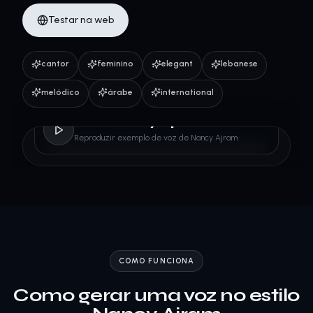
Testar na web
cantor
feminino
elegant
lebanese
melódico
árabe
international
Nancy Ajram
Reproduzir exemplo de voz de Nancy Ajram
COMO FUNCIONA
Como gerar uma voz no estilo