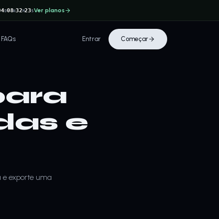
Ver planos
04
08
32
22
D
H
M
S
FAQs
Entrar
Começar
para
das e
a e exporte uma