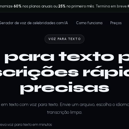
onomize
60%
nos planos anuais ou
25%
no primeiro mês.
Termina em breve.
Gerador de voz de celebridades com IA
Como funciona
Preços
VOZ PARA TEXTO
 para texto 
scrições rápi
precisas
 em texto com voz para texto. Envie um arquivo, escolha o idiom
transcrição limpa.
reva voz para texto em minutos