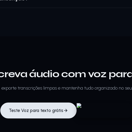
creva áudio com voz para
, exporte transcrições limpas e mantenha tudo organizado no se
Teste Voz para texto grátis