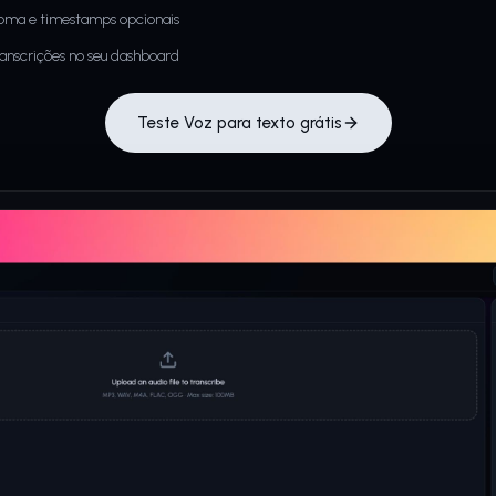
ioma e timestamps opcionais
ranscrições no seu dashboard
Teste Voz para texto grátis