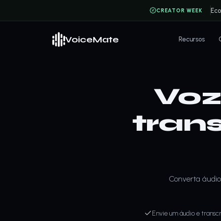
Ec
CREATOR WEEK
VoiceMate
Recursos
Voz
tran
Converta áudio
Envie um áudio e transc