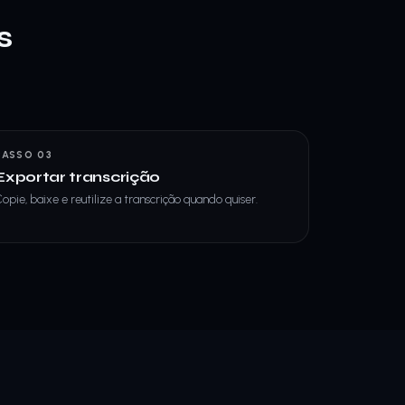
s
.
PASSO 03
Exportar transcrição
opie, baixe e reutilize a transcrição quando quiser.