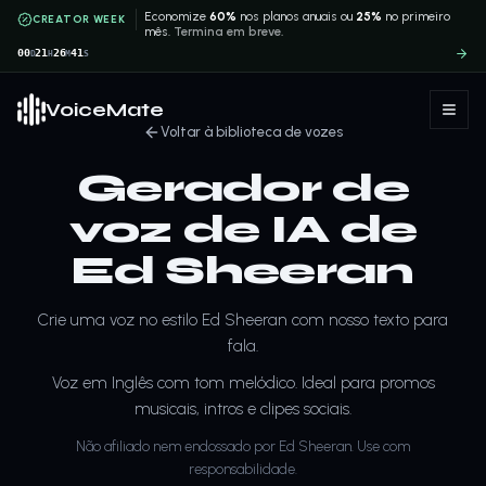
Economize
60%
nos planos anuais ou
25%
no primeiro
CREATOR WEEK
mês.
Termina em breve.
00
21
26
41
D
H
M
S
VoiceMate
Voltar à biblioteca de vozes
Gerador de
voz de IA de
Ed Sheeran
Crie uma voz no estilo Ed Sheeran com nosso texto para
fala.
Voz em Inglês com tom melódico. Ideal para promos
musicais, intros e clipes sociais.
Não afiliado nem endossado por Ed Sheeran. Use com
responsabilidade.