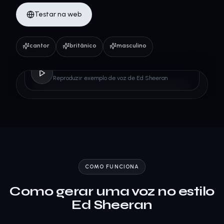
Testar na web
cantor
britânico
masculino
Ed Sheeran
Reproduzir exemplo de voz de Ed Sheeran
COMO FUNCIONA
Como gerar uma voz no estilo
Ed Sheeran