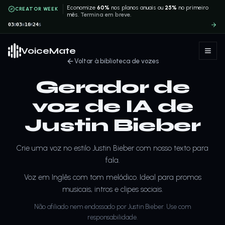
Economize
60%
nos planos anuais ou
25%
no primeiro
CREATOR WEEK
mês.
Termina em breve.
03
03
16
24
D
H
M
S
VoiceMate
Voltar à biblioteca de vozes
Gerador de
voz de IA de
Justin Bieber
Crie uma voz no estilo Justin Bieber com nosso texto para
fala.
Voz em Inglês com tom melódico. Ideal para promos
musicais, intros e clipes sociais.
Não afiliado nem endossado por Justin Bieber. Use com
responsabilidade.