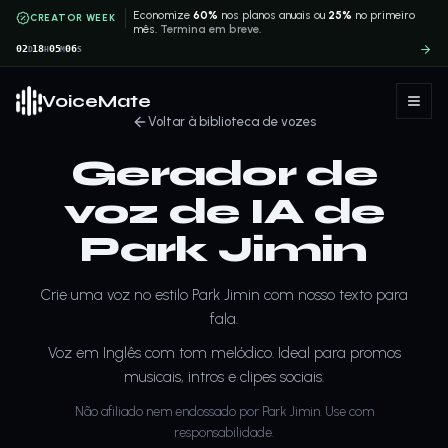
Economize
60%
nos planos anuais ou
25%
no primeiro
CREATOR WEEK
mês.
Termina em breve.
02
18
05
06
D
H
M
S
VoiceMate
Voltar à biblioteca de vozes
Gerador de
voz de IA de
Park Jimin
Crie uma voz no estilo Park Jimin com nosso texto para
fala.
Voz em Inglês com tom melódico. Ideal para promos
musicais, intros e clipes sociais.
Não afiliado nem endossado por Park Jimin. Use com
responsabilidade.