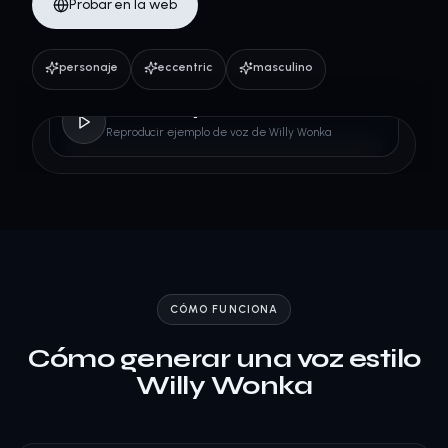
Probar en la web
personaje
eccentric
masculino
Willy Wonka
Reproducir ejemplo de voz de Willy Wonka
CÓMO FUNCIONA
Cómo generar una voz estilo
Willy Wonka