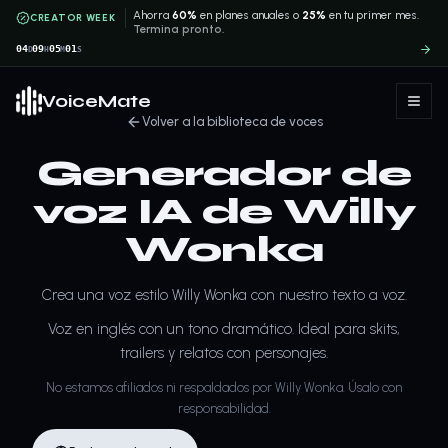
Ahorra
60%
en planes anuales o
25%
en tu primer mes.
CREATOR WEEK
Termina pronto.
04
09
05
01
D
H
M
S
VoiceMate
Volver a la biblioteca de voces
Generador de
voz IA de Willy
Wonka
Crea una voz estilo Willy Wonka con nuestro texto a voz.
Voz en inglés con un tono dramático. Ideal para skits,
trailers y relatos con personajes.
No estamos afiliados ni respaldados por Willy Wonka. Úsalo con
responsabilidad.