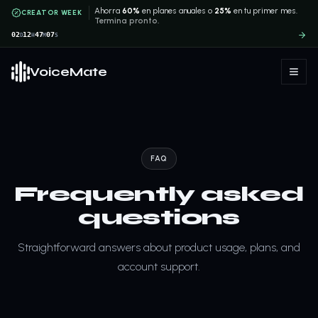
Ahorra
60%
en planes anuales o
25%
en tu primer mes.
CREATOR WEEK
Termina pronto.
02
12
47
07
D
H
M
S
VoiceMate
FAQ
Frequently asked
questions
Straightforward answers about product usage, plans, and
account support.