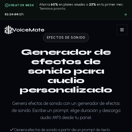
Ahorra
60%
en planes anuales o
25%
en tu primer mes.
CREATOR WEEK
Termina pronto.
01
14
04
16
D
H
M
S
VoiceMate
EFECTOS DE SONIDO
Generador de
efectos de
sonido para
audio
personalizado
Genera efectos de sonido con un generador de efectos
de sonido. Escribe un prompt, elige duración y descarga
audio MP3 desde tu panel.
Genera efectos de sonido a partir de un prompt de texto