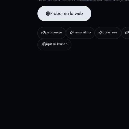
Probar en la web
personaje
masculino
carefree
jujutsu kaisen