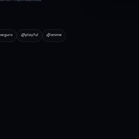
seguro
playful
anime