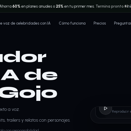
Ahorra
60%
en planes anuales o
25%
en tu primer mes.
Termina pronto.
02
D
 voz de celebridades con IA
Cómo funciona
Precios
Pregunta
dor
IA de
 Gojo
Sator
xto a voz.
Reproducir 
ts, trailers y relatos con personajes.
alo con responsabilidad.