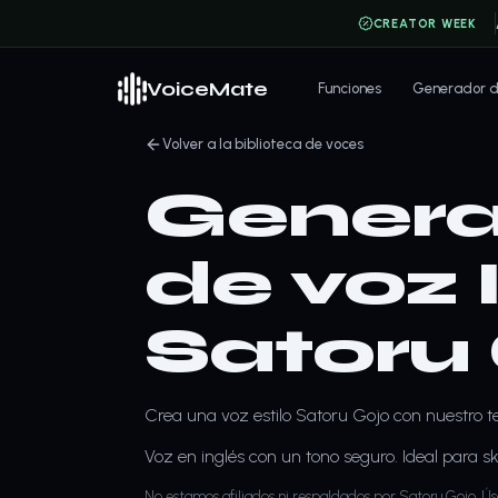
CREATOR WEEK
VoiceMate
Funciones
Generador de
Volver a la biblioteca de voces
Genera
de voz 
Satoru
Crea una voz estilo Satoru Gojo con nuestro te
Voz en inglés con un tono seguro. Ideal para ski
No estamos afiliados ni respaldados por Satoru Gojo. Ús