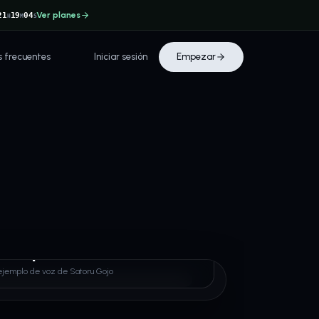
Ver planes
21
19
04
H
M
S
s frecuentes
Iniciar sesión
Empezar
u Gojo
ejemplo de voz de Satoru Gojo