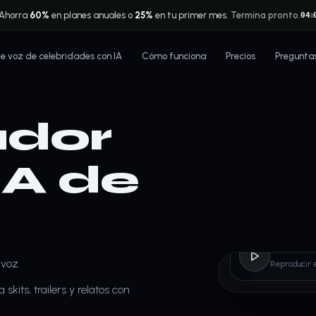
Ahorra
60%
en planes anuales o
25%
en tu primer mes.
Termina pronto.
04
D
 voz de celebridades con IA
Cómo funciona
Precios
Pregunta
dor
IA de
Trevo
 voz.
Reproducir 
skits, trailers y relatos con