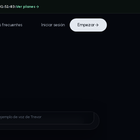
Ver planes
01
51
02
H
M
S
s frecuentes
Iniciar sesión
Empezar
r
ejemplo de voz de Trevor