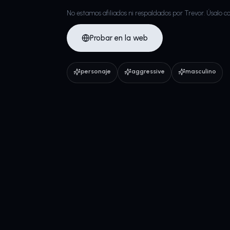
No estamos afiliados ni respaldados por Trevor. Úsalo c
Probar en la web
personaje
aggressive
masculino