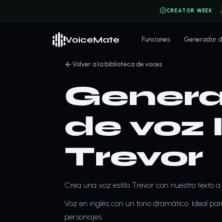
CREATOR WEEK
VoiceMate
Funciones
Generador de
Volver a la biblioteca de voces
Genera
de voz 
Trevor
Crea una voz estilo Trevor con nuestro texto a
Voz en inglés con un tono dramático. Ideal para 
personajes.