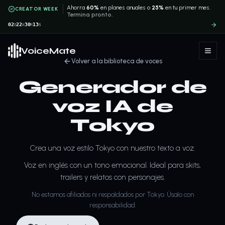
Ahorra
60%
en planes anuales o
25%
en tu primer mes.
CREATOR WEEK
Termina pronto.
02
22
30
12
D
H
M
S
VoiceMate
Volver a la biblioteca de voces
Generador de
voz IA de
Tokyo
Crea una voz estilo Tokyo con nuestro texto a voz.
Voz en inglés con un tono emocional. Ideal para skits,
trailers y relatos con personajes.
No estamos afiliados ni respaldados por Tokyo. Úsalo con
responsabilidad.