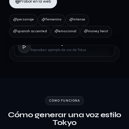
Probar en la web
personaje
femenino
intense
spanish accented
emocional
money heist
Tokyo
Reproducir ejemplo de voz de Tokyo
CÓMO FUNCIONA
Cómo generar una voz estilo
Tokyo