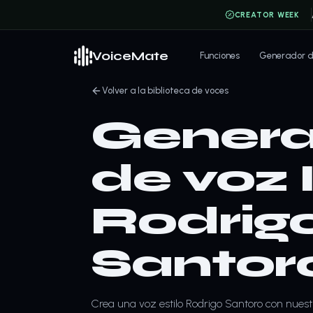
CREATOR WEEK
VoiceMate
Funciones
Generador de
Volver a la biblioteca de voces
Genera
de voz 
Rodrig
Santor
Crea una voz estilo Rodrigo Santoro con nuestr