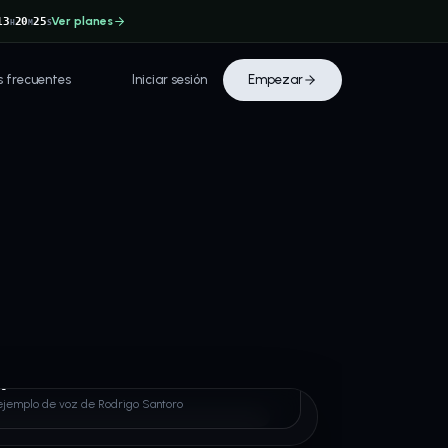
Ver planes
13
20
25
H
M
S
s frecuentes
Iniciar sesión
Empezar
go Santoro
ejemplo de voz de Rodrigo Santoro