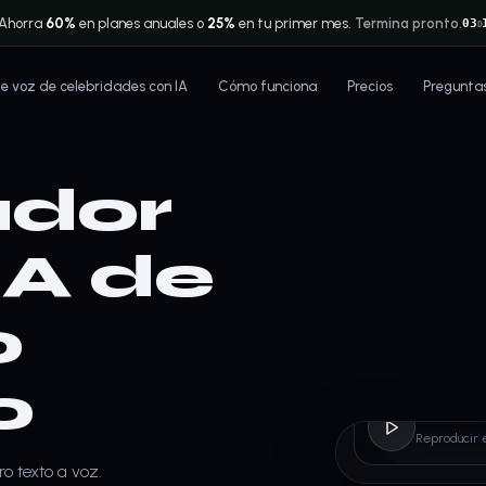
Ahorra
60%
en planes anuales o
25%
en tu primer mes.
Termina pronto.
03
D
 voz de celebridades con IA
Cómo funciona
Precios
Pregunta
dor
IA de
o
o
Rodri
Reproducir 
o texto a voz.