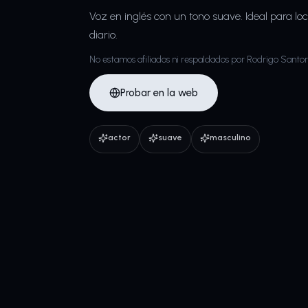
Voz en inglés con un tono suave. Ideal para loc
diario.
No estamos afiliados ni respaldados por Rodrigo Santor
Probar en la web
actor
suave
masculino