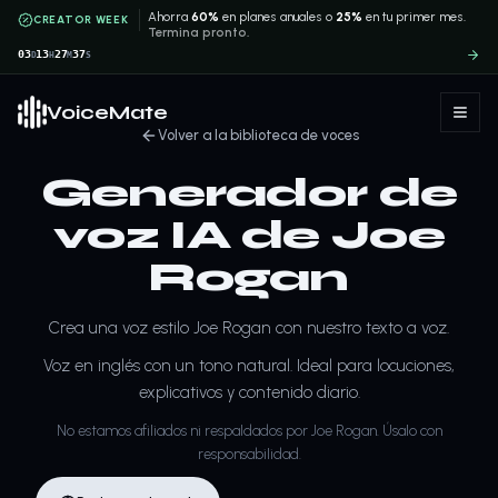
Ahorra
60%
en planes anuales o
25%
en tu primer mes.
CREATOR WEEK
Termina pronto.
03
13
27
37
D
H
M
S
VoiceMate
Volver a la biblioteca de voces
Generador de
voz IA de Joe
Rogan
Crea una voz estilo Joe Rogan con nuestro texto a voz.
Voz en inglés con un tono natural. Ideal para locuciones,
explicativos y contenido diario.
No estamos afiliados ni respaldados por Joe Rogan. Úsalo con
responsabilidad.