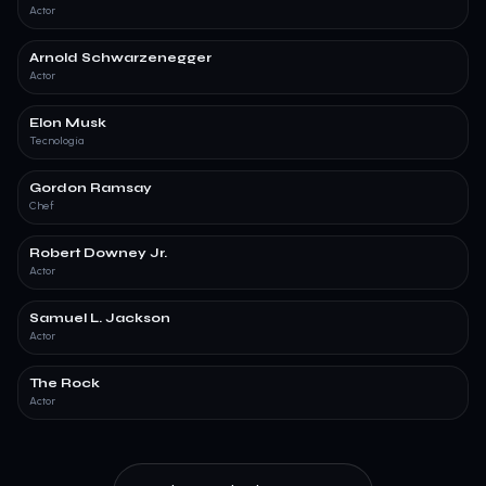
Actor
Arnold Schwarzenegger
Actor
Elon Musk
Tecnología
Gordon Ramsay
Chef
Robert Downey Jr.
Actor
Samuel L. Jackson
Actor
The Rock
Actor