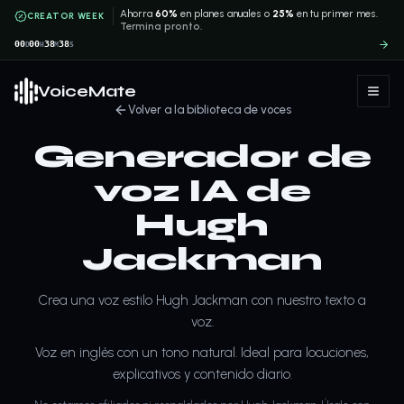
Ahorra
60%
en planes anuales o
25%
en tu primer mes.
CREATOR WEEK
Termina pronto.
00
00
38
38
D
H
M
S
VoiceMate
Volver a la biblioteca de voces
Generador de
voz IA de
Hugh
Jackman
Crea una voz estilo Hugh Jackman con nuestro texto a
voz.
Voz en inglés con un tono natural. Ideal para locuciones,
explicativos y contenido diario.