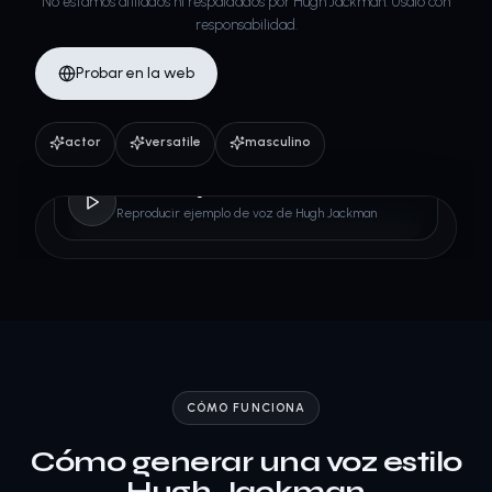
No estamos afiliados ni respaldados por Hugh Jackman. Úsalo con
responsabilidad.
Probar en la web
actor
versatile
masculino
Hugh Jackman
Reproducir ejemplo de voz de Hugh Jackman
CÓMO FUNCIONA
Cómo generar una voz estilo
Hugh Jackman