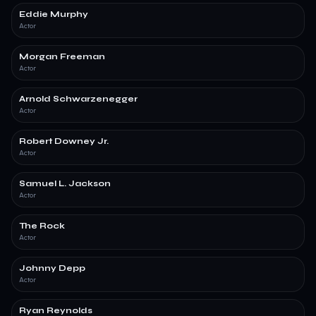
Eddie Murphy
Actor
Morgan Freeman
Actor
Arnold Schwarzenegger
Actor
Robert Downey Jr.
Actor
Samuel L. Jackson
Actor
The Rock
Actor
Johnny Depp
Actor
Ryan Reynolds