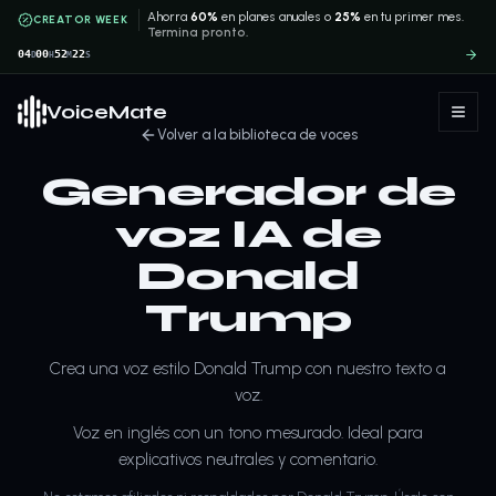
Ahorra
60%
en planes anuales o
25%
en tu primer mes.
CREATOR WEEK
Termina pronto.
04
00
52
22
D
H
M
S
VoiceMate
Volver a la biblioteca de voces
Generador de
voz IA de
Donald
Trump
Crea una voz estilo Donald Trump con nuestro texto a
voz.
Voz en inglés con un tono mesurado. Ideal para
explicativos neutrales y comentario.