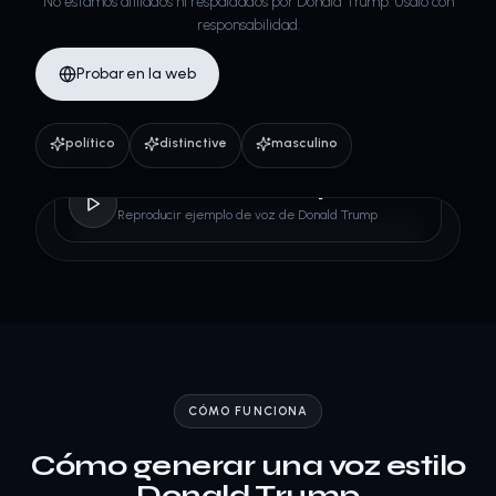
No estamos afiliados ni respaldados por Donald Trump. Úsalo con
responsabilidad.
Probar en la web
político
distinctive
masculino
Donald Trump
Reproducir ejemplo de voz de Donald Trump
CÓMO FUNCIONA
Cómo generar una voz estilo
Donald Trump