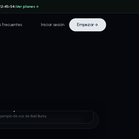
Ver planes
22
45
54
H
M
S
s frecuentes
Iniciar sesión
Empezar
Bunny
ejemplo de voz de Bad Bunny