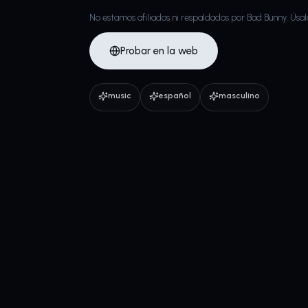
No estamos afiliados ni respaldados por Bad Bunny. Úsal
Probar en la web
music
español
masculino