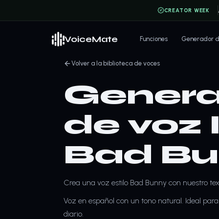
CREATOR WEEK
VoiceMate
Funciones
Generador de
Volver a la biblioteca de voces
Genera
de voz 
Bad B
Crea una voz estilo Bad Bunny con nuestro tex
Voz en español con un tono natural. Ideal para 
diario.