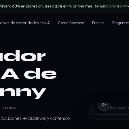
Ahorra
60%
en planes anuales o
25%
en tu primer mes.
Termina pronto.
00
D
 voz de celebridades con IA
Cómo funciona
Precios
Pregunta
dor
IA de
unny
Bad 
to a voz.
Reproducir 
locuciones, explicativos y contenido