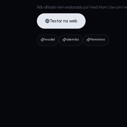
Não afiliado nem endossado por Heidi Klum. Use com re
Testar na web
model
alemão
feminino