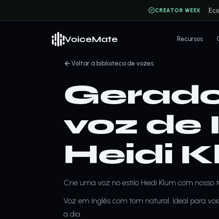
Ec
CREATOR WEEK
VoiceMate
Recursos
Voltar à biblioteca de vozes
Gerado
voz de 
Heidi 
Crie uma voz no estilo Heidi Klum com nosso te
Voz em Inglês com tom natural. Ideal para voi
a dia.