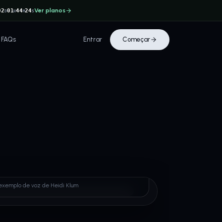
Ver planos
02
01
44
24
D
H
M
S
FAQs
Entrar
Começar
 Klum
exemplo de voz de Heidi Klum