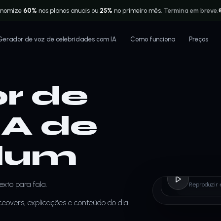
onomize
60%
nos planos anuais ou
25%
no primeiro mês.
Termina em breve.
Gerador de voz de celebridades com IA
Como funciona
Preços
r de
IA de
Klum
Heidi
xto para fala.
Reproduzir 
ceovers, explicações e conteúdo do dia