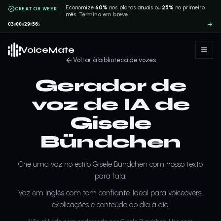
Economize
60%
nos planos anuais ou
25%
no primeiro
CREATOR WEEK
mês.
Termina em breve.
03
00
29
56
D
H
M
S
VoiceMate
Voltar à biblioteca de vozes
Gerador de
voz de IA de
Gisele
Bündchen
Crie uma voz no estilo Gisele Bündchen com nosso texto
para fala.
Voz em Inglês com tom confiante. Ideal para voiceovers,
explicações e conteúdo do dia a dia.