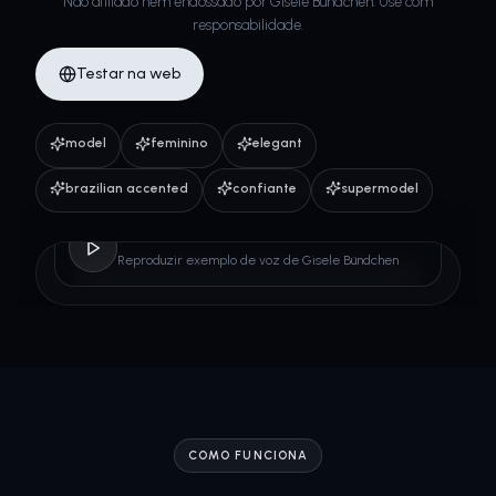
Não afiliado nem endossado por Gisele Bündchen. Use com
responsabilidade.
Testar na web
model
feminino
elegant
brazilian accented
confiante
supermodel
Gisele Bündchen
Reproduzir exemplo de voz de Gisele Bündchen
COMO FUNCIONA