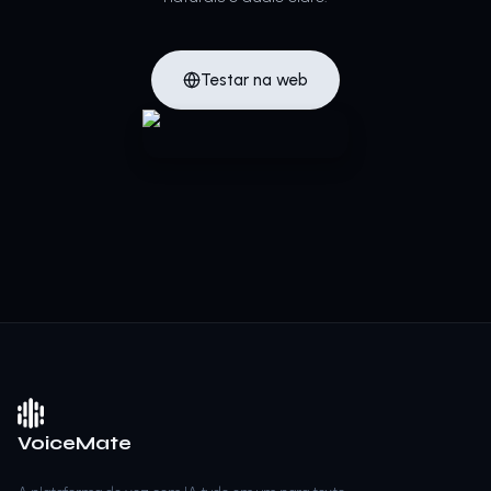
Testar na web
VoiceMate