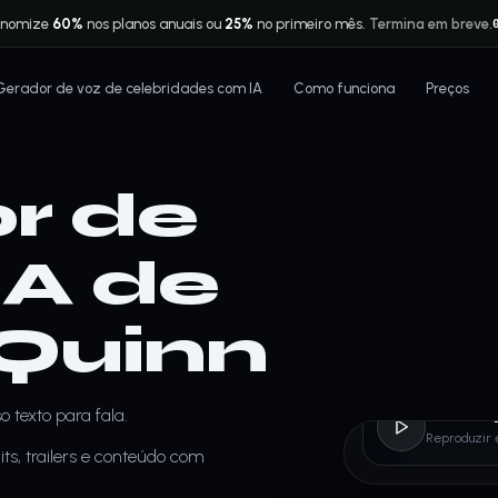
onomize
60%
nos planos anuais ou
25%
no primeiro mês.
Termina em breve.
Gerador de voz de celebridades com IA
Como funciona
Preços
r de
IA de
 Quinn
 texto para fala.
Harle
Reproduzir 
ts, trailers e conteúdo com