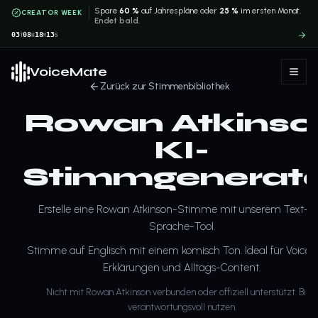
Spare
60 %
auf Jahrespläne oder
25 %
im ersten Monat.
CREATOR WEEK
Endet bald.
03
08
18
13
T
H
M
S
VoiceMate
Zurück zur Stimmenbibliothek
Rowan Atkinso
KI-
Stimmgenerat
Erstelle eine Rowan Atkinson-Stimme mit unserem Text-z
Sprache-Tool.
Stimme auf Englisch mit einem komisch Ton. Ideal für Voiceov
Erklärungen und Alltags-Content.
Nicht mit Rowan Atkinson verbunden oder offiziell unterstützt. Bitte
verantwortungsvoll nutzen.