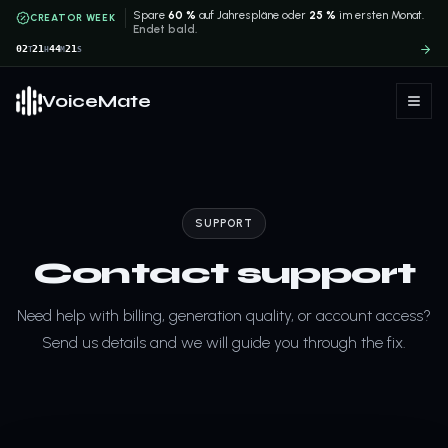
Spare
60 %
auf Jahrespläne oder
25 %
im ersten Monat.
CREATOR WEEK
Endet bald.
02
21
44
21
T
H
M
S
VoiceMate
SUPPORT
Contact support
Need help with billing, generation quality, or account access?
Send us details and we will guide you through the fix.