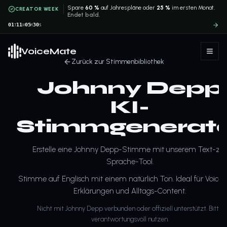
Spare
60 %
auf Jahrespläne oder
25 %
im ersten Monat.
CREATOR WEEK
Endet bald.
01
11
05
30
T
H
M
S
VoiceMate
Zurück zur Stimmenbibliothek
Johnny Depp
KI-
Stimmgenerat
Erstelle eine Johnny Depp-Stimme mit unserem Text-zu
Sprache-Tool.
Stimme auf Englisch mit einem natürlich Ton. Ideal für Voiceo
Erklärungen und Alltags-Content.
Nicht mit Johnny Depp verbunden oder offiziell unterstützt. Bitte
verantwortungsvoll nutzen.