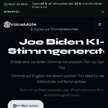
Spare
60 %
auf Jahrespläne oder
25 %
im ersten Monat.
CREATOR WEEK
Endet bald.
02
00
07
11
T
H
M
S
VoiceMate
Zurück zur Stimmenbibliothek
Joe Biden KI-
Stimmgenerat
Erstelle eine Joe Biden-Stimme mit unserem Text-zu-Sprac
Tool.
Stimme auf Englisch mit einem sachlich Ton. Ideal für neutr
Erklärstücke und Kommentare.
Nicht mit Joe Biden verbunden oder offiziell unterstützt. Bitte
verantwortungsvoll nutzen.
Im Web testen