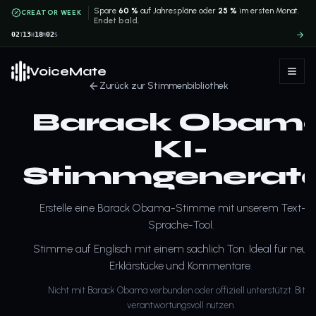
Spare
60 %
auf Jahrespläne oder
25 %
im ersten Monat.
CREATOR WEEK
Endet bald.
02
13
18
02
T
H
M
S
VoiceMate
Zurück zur Stimmenbibliothek
Barack Obam
KI-
Stimmgenerat
Erstelle eine Barack Obama-Stimme mit unserem Text-z
Sprache-Tool.
Stimme auf Englisch mit einem sachlich Ton. Ideal für neutr
Erklärstücke und Kommentare.
Nicht mit Barack Obama verbunden oder offiziell unterstützt. Bitte
verantwortungsvoll nutzen.