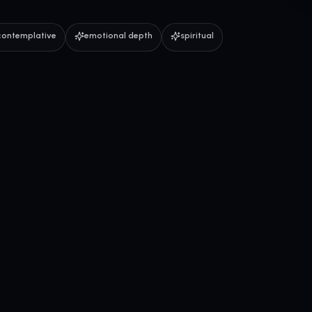
contemplative
emotional depth
spiritual