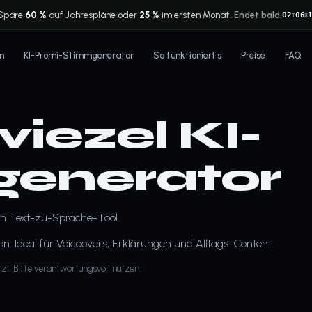
Spare
60 %
auf Jahrespläne oder
25 %
im ersten Monat.
Endet bald.
02
06
T
H
n
KI-Promi-Stimmgenerator
So funktioniert's
Preise
FAQ
iezel KI-
enerator
em Text-zu-Sprache-Tool.
. Ideal für Voiceovers, Erklärungen und Alltags-Content.
tzt. Bitte verantwortungsvoll nutzen.