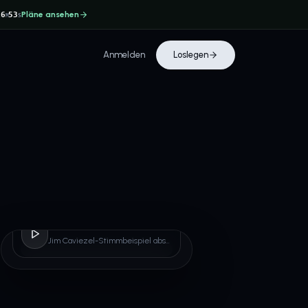
Pläne ansehen
16
53
M
S
Anmelden
Loslegen
Jim Caviezel
Jim Caviezel-Stimmbeispiel abspielen