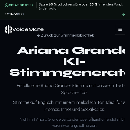
Spare
60 %
auf Jahrespläne oder
25 %
im ersten Monat.
CREATOR WEEK
Endet bald.
02
16
59
12
T
H
M
S
VoiceMate
Zurück zur Stimmenbibliothek
Ariana Grand
KI-
Stimmgenerat
Erstelle eine Ariana Grande-Stimme mit unserem Text-zu
Sprache-Tool.
Stimme auf Englisch mit einem melodisch Ton. Ideal für Mus
Promos, Intros und Social-Clips.
Nicht mit Ariana Grande verbunden oder offiziell unterstützt. Bitte
verantwortungsvoll nutzen.