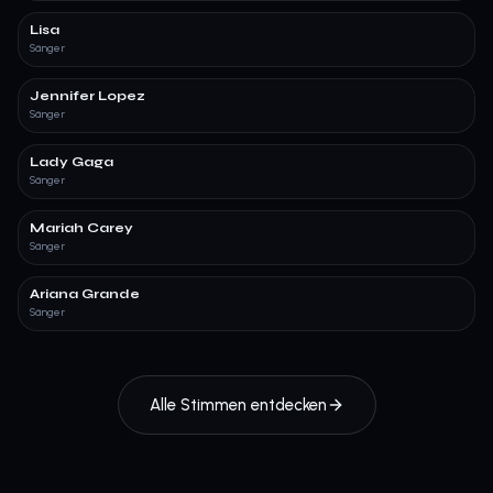
Lisa
Sänger
Jennifer Lopez
Sänger
Lady Gaga
Sänger
Mariah Carey
Sänger
Ariana Grande
Sänger
Alle Stimmen entdecken