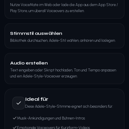
Nutze VoiceMate im Web oder lade die App aus dem App Store /
Play Store, um überall Voiceovers zu erstellen.
Stimmstil auswählen
Bibliothek durchsuchen, Adele-Stil wählen, anhören und loslegen.
Audio erstellen
Text eingeben oder Skript hochladen, Ton und Tempo anpassen
und ein Adele-Style-Voiceover erzeugen.
Ideal für
Diese Adele-Style-Stimme eignet sich besonders für:
Musik-Ankündigungen und Bühnen-Intros
Emotionale Voiceovers für Kurzform-Videos