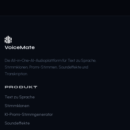
VoiceMate
Die All-in-One-AI-Audioplattform für Text zu Sprache,
Stimmklonen, Promi-Stimmen, Soundeffekte und
Transkription.
PRODUKT
Text zu Sprache
Stimmklonen
KI-Promi-Stimmgenerator
Soundeffekte