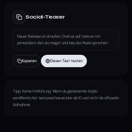
Social-Teaser
Neuer Release ist draußen. Dreh es auf, teile es mit
jemandem, den du magst, und lass die Musik sprechen.
Kopieren
Diesen Text testen
Tipp: Keine Irreführung. Wenn du generiertes Audio
veröffentlichst, kennzeichne es klar als KI und nicht als offizielle
Aufnahme.