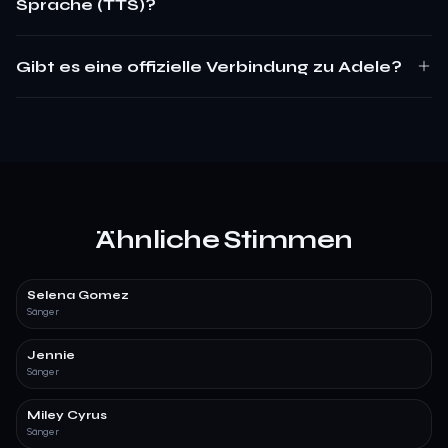
Sprache (TTS)?
Gibt es eine offizielle Verbindung zu Adele?
Ähnliche Stimmen
Selena Gomez
Sänger
Jennie
Sänger
Miley Cyrus
Sänger