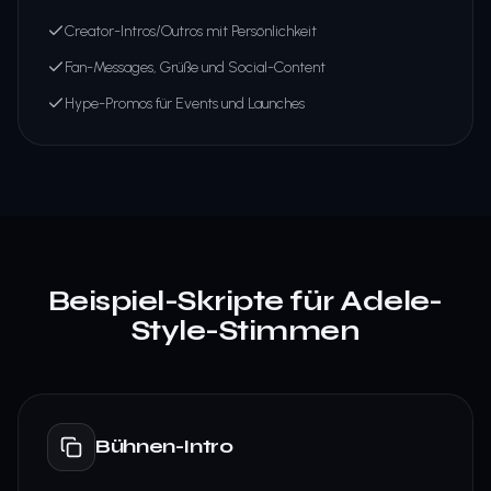
Creator-Intros/Outros mit Persönlichkeit
Fan-Messages, Grüße und Social-Content
Hype-Promos für Events und Launches
Beispiel-Skripte für Adele-
Style-Stimmen
Bühnen-Intro