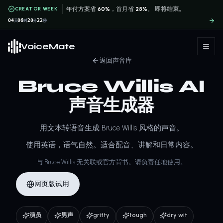
CREATOR WEEK
年付方案省
60%
，首月省
25%
。
即将结束。
04
06
20
22
天
时
分
秒
VoiceMate
返回声音库
Bruce Willis AI
声音生成器
用文本转语音生成 Bruce Willis 风格的声音。
使用英语，语气自然。适合配音、讲解和日常内容。
与 Bruce Willis 无关联或官方背书。请负责任地使用。
网页版试用
演员
男声
gritty
tough
dry wit