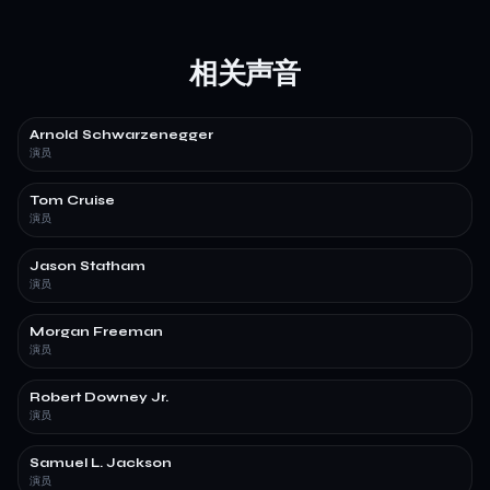
相关声音
Arnold Schwarzenegger
演员
Tom Cruise
演员
Jason Statham
演员
Morgan Freeman
演员
Robert Downey Jr.
演员
Samuel L. Jackson
演员