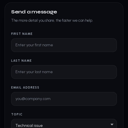
Send a message
The more detail you share, the faster we can help.
FIRST NAME
LAST NAME
EMAIL ADDRESS
TOPIC