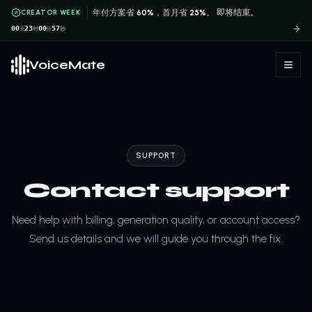
CREATOR WEEK
年付方案省
60%
，首月省
25%
。
即将结束。
00
23
00
57
天
时
分
秒
VoiceMate
SUPPORT
Contact support
Need help with billing, generation quality, or account access?
Send us details and we will guide you through the fix.