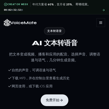
CREATOR WEEK
年付方案省
60%
，首月省
25%
。
即将结束。
00
02
32
31
天
时
分
秒
VoiceMate
文本转语音
AI 文本转语音
把文本变成视频、播客和应用的配音。选择声音、调整语
速与语气，几分钟生成音频。
自然的声音，可调语速与语气
下载 MP3，并在控制台里查看生成历史
网页使用，或下载 iOS 应用
免费开始