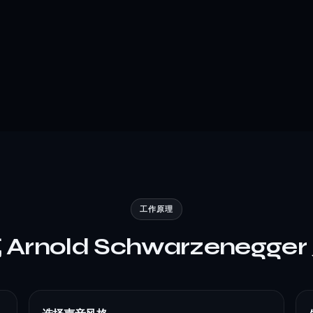
工作原理
Arnold Schwarzenegge