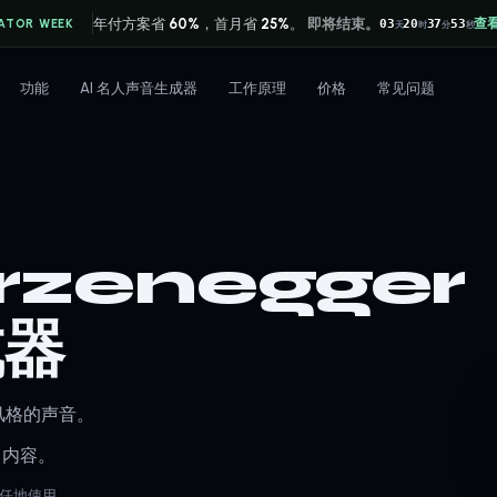
年付方案省
60%
，首月省
25%
。
即将结束。
查
ATOR WEEK
03
20
37
52
天
时
分
秒
功能
AI 名人声音生成器
工作原理
价格
常见问题
zenegger
成器
r 风格的声音。
常内容。
负责任地使用。