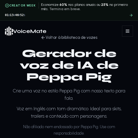
Economize
60%
nos planos anuais ou
25%
no primeiro
CREATOR WEEK
mês.
Termina em breve.
01
13
46
52
D
H
M
S
VoiceMate
Voltar à biblioteca de vozes
Gerador de
voz de IA de
Peppa Pig
Crie uma voz no estilo Peppa Pig com nosso texto para
fala.
Voz em Inglês com tom dramático. Ideal para skits,
trailers e conteúdo com personagens.
Não afiliado nem endossado por Peppa Pig. Use com
responsabilidade.