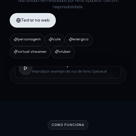
Não afiliado nem endossado por Nimu Spacecat. Use com
responsabilidade.
Testar na web
personagem
cute
enérgico
virtual streamer
vtuber
Nimu Spacecat
Reproduzir exemplo de voz de Nimu Spacecat
COMO FUNCIONA