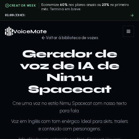
Economize
60%
nos planos anuais ou
25%
no primeiro
CREATOR WEEK
mês.
Termina em breve.
01
09
33
03
D
H
M
S
VoiceMate
Voltar à biblioteca de vozes
Gerador de
voz de IA de
Nimu
Spacecat
Crie uma voz no estilo Nimu Spacecat com nosso texto
para fala.
Voz em Inglês com tom enérgico. Ideal para skits, trailers
e conteúdo com personagens.