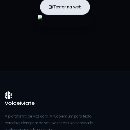
Testar na web
VoiceMate
A plataforma de voz com IA tudo em um para texto
para fala, clonagem de voz, vozes estilo celebridade,
efeitos sonoros e transcrição.