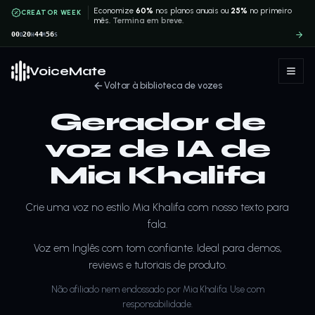
Economize
60%
nos planos anuais ou
25%
no primeiro
CREATOR WEEK
mês.
Termina em breve.
00
20
44
56
D
H
M
S
VoiceMate
Voltar à biblioteca de vozes
Gerador de
voz de IA de
Mia Khalifa
Crie uma voz no estilo Mia Khalifa com nosso texto para
fala.
Voz em Inglês com tom confiante. Ideal para demos,
reviews e tutoriais de produto.
Não afiliado nem endossado por Mia Khalifa. Use com
responsabilidade.