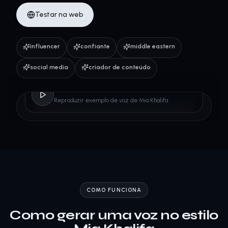
Testar na web
influencer
confiante
middle eastern
social media
criador de conteúdo
Mia Khalifa
Reproduzir exemplo de voz de Mia Khalifa
COMO FUNCIONA
Como gerar uma voz no estilo