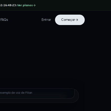
Ver planos
02
16
48
23
D
H
M
S
FAQs
Entrar
Começar
exemplo de voz de Filian