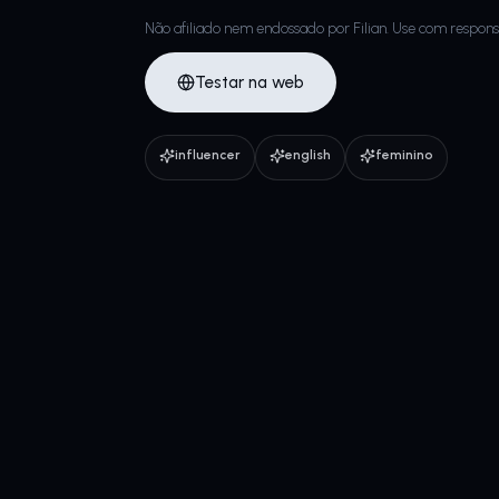
Não afiliado nem endossado por Filian. Use com respons
Testar na web
influencer
english
feminino