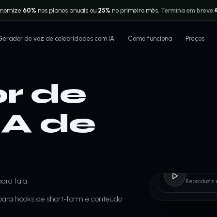
onomize
60%
nos planos anuais ou
25%
no primeiro mês.
Termina em breve.
Gerador de voz de celebridades com IA
Como funciona
Preços
r de
IA de
Filian
ara fala.
Reproduzir 
para hooks de short-form e conteúdo