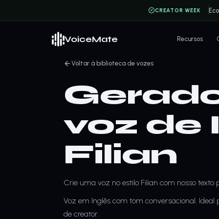
Ec
CREATOR WEEK
VoiceMate
Recursos
Voltar à biblioteca de vozes
Gerado
voz de 
Filian
Crie uma voz no estilo Filian com nosso texto p
Voz em Inglês com tom conversacional. Ideal 
de creator.