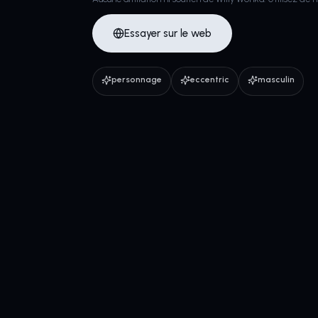
Essayer sur le web
personnage
eccentric
masculin