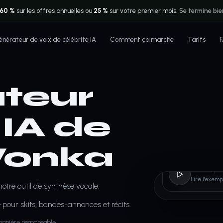
60 %
sur les offres annuelles ou
25 %
sur votre premier mois.
Se termine bie
nérateur de voix de célébrité IA
Comment ça marche
Tarifs
teur
 IA de
Wonka
Willy
Lire l'exemp
otre outil de synthèse vocale.
 pour skits, bandes-annonces et récits.
 manière responsable.