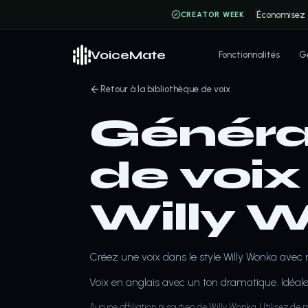
Économisez
CREATOR WEEK
VoiceMate
Fonctionnalités
Gé
Retour à la bibliothèque de voix
Généra
de voix
Willy 
Créez une voix dans le style Willy Wonka avec n
Voix en anglais avec un ton dramatique. Idéale
Aucune affiliation ni soutien de Willy Wonka. Utilisez de