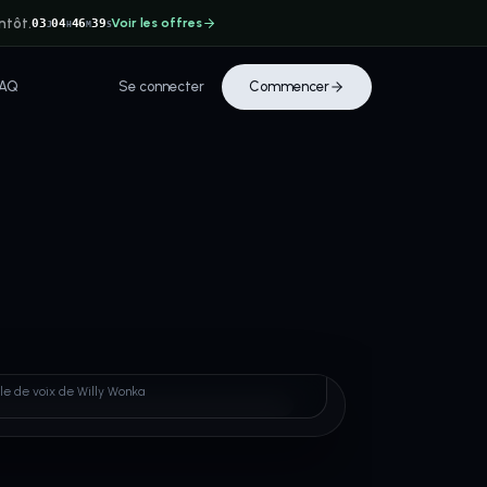
ntôt.
Voir les offres
03
04
46
39
J
H
M
S
FAQ
Se connecter
Commencer
 Wonka
le de voix de Willy Wonka