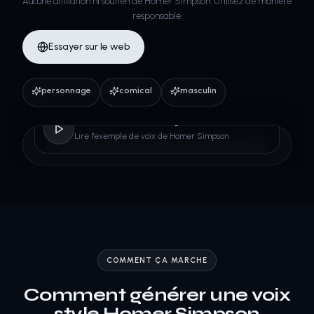
Aucune affiliation ni soutien de Homer Simpson. Utilisez de manière
responsable.
Essayer sur le web
personnage
comical
masculin
Homer Simpson
Lire l'exemple de voix de Homer Simpson
COMMENT ÇA MARCHE
Comment générer une voix
style Homer Simpson