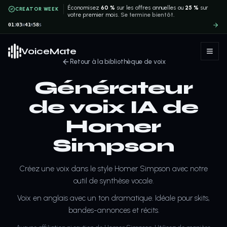
Économisez
60 %
sur les offres annuelles ou
25 %
sur
CREATOR WEEK
votre premier mois.
Se termine bientôt.
01
03
41
58
J
H
M
S
VoiceMate
Retour à la bibliothèque de voix
Générateur
de voix IA de
Homer
Simpson
Créez une voix dans le style Homer Simpson avec notre
outil de synthèse vocale.
Voix en anglais avec un ton dramatique. Idéale pour skits,
bandes-annonces et récits.