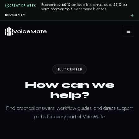
Économisez
60 %
sur les offres annuelles ou
25 %
sur
CREATOR WEEK
votre premier mois.
Se termine bientôt.
00
20
07
37
J
H
M
S
VoiceMate
HELP CENTER
How can we
help?
Find practical answers, workflow guides, and direct support
paths for every part of VoiceMate.