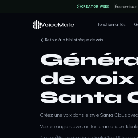
Économisez
CREATOR WEEK
VoiceMate
Fonctionnalités
Gé
Retour à la bibliothèque de voix
Généra
de voix
Santa 
Créez une voix dans le style Santa Claus avec 
Voix en anglais avec un ton dramatique. Idéale
Aucune affiliation ni soutien de Santa Claus. Utilisez de