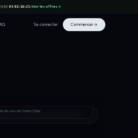
ntôt.
Voir les offres
03
02
16
21
J
H
M
S
FAQ
Se connecter
Commencer
 Claus
le de voix de Santa Claus