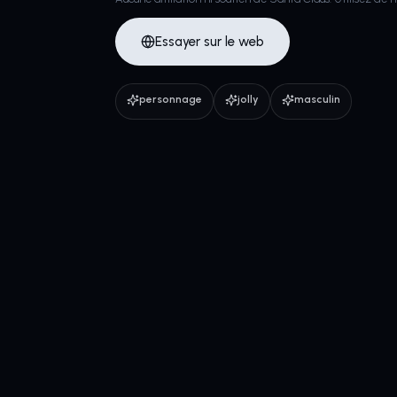
Essayer sur le web
personnage
jolly
masculin