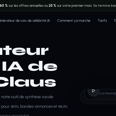
60 %
sur les offres annuelles ou
25 %
sur votre premier mois.
Se termine bie
nérateur de voix de célébrité IA
Comment ça marche
Tarifs
teur
 IA de
Claus
Santa
Lire l'exemp
notre outil de synthèse vocale.
 pour skits, bandes-annonces et récits.
 manière responsable.