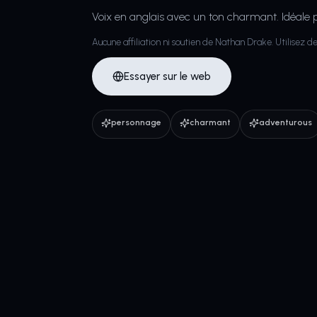
Voix en anglais avec un ton charmant. Idéale p
Aucune affiliation ni soutien de Nathan Drake. Utilisez 
Essayer sur le web
personnage
charmant
adventurous