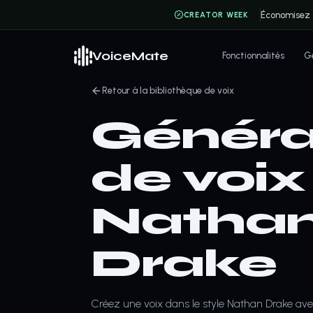
Économisez
CREATOR WEEK
VoiceMate
Fonctionnalités
Gé
Retour à la bibliothèque de voix
Généra
de voix
Natha
Drake
Créez une voix dans le style Nathan Drake avec