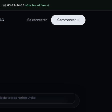
ntôt.
Voir les offres
03
09
14
17
J
H
M
S
FAQ
Se connecter
Commencer
n Drake
ple de voix de Nathan Drake