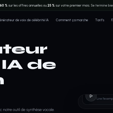
60 %
sur les offres annuelles ou
25 %
sur votre premier mois.
Se termine bie
nérateur de voix de célébrité IA
Comment ça marche
Tarifs
teur
 IA de
n
Natha
Lire l'exem
 notre outil de synthèse vocale.