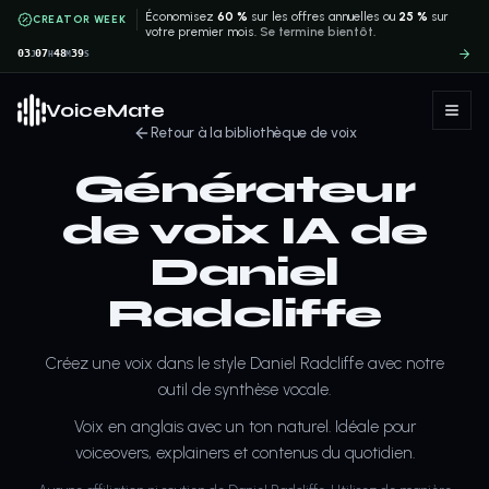
Économisez
60 %
sur les offres annuelles ou
25 %
sur
CREATOR WEEK
votre premier mois.
Se termine bientôt.
03
07
48
39
J
H
M
S
VoiceMate
Retour à la bibliothèque de voix
Générateur
de voix IA de
Daniel
Radcliffe
Créez une voix dans le style Daniel Radcliffe avec notre
outil de synthèse vocale.
Voix en anglais avec un ton naturel. Idéale pour
voiceovers, explainers et contenus du quotidien.