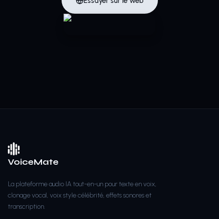
Essayer sur le web
VoiceMate
La plateforme audio IA tout-en-un pour texte en voix,
clonage vocal, voix style célébrité, effets sonores et
transcription.