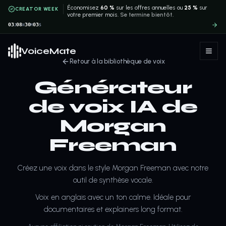
Économisez
60 %
sur les offres annuelles ou
25 %
sur
CREATOR WEEK
votre premier mois.
Se termine bientôt.
03
08
30
03
J
H
M
S
VoiceMate
Retour à la bibliothèque de voix
Générateur
de voix IA de
Morgan
Freeman
Créez une voix dans le style Morgan Freeman avec notre
outil de synthèse vocale.
Voix en anglais avec un ton calme. Idéale pour
documentaires et explainers long format.