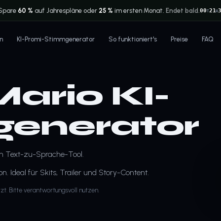
Spare
60 %
auf Jahrespläne oder
25 %
im ersten Monat.
Endet bald.
00
21
T
H
n
KI-Promi-Stimmgenerator
So funktioniert's
Preise
FAQ
ario KI-
enerator
m Text-zu-Sprache-Tool.
 Ideal für Skits, Trailer und Story-Content.
zt. Bitte verantwortungsvoll nutzen.