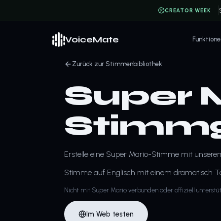
CREATOR WEEK
VoiceMate
Funktione
Zurück zur Stimmenbibliothek
Super M
Stimmg
Erstelle eine Super Mario-Stimme mit unsere
Stimme auf Englisch mit einem dramatisch Ton.
Nicht mit Super Mario verbunden oder offiziell unterstüt
Im Web testen