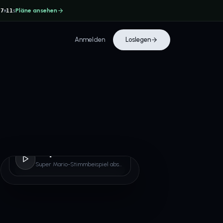
Pläne ansehen
37
10
M
S
Anmelden
Loslegen
Super Mario
Super Mario-Stimmbeispiel abspielen