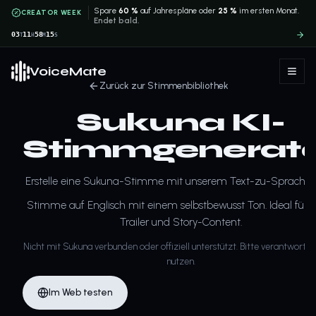
Spare
60 %
auf Jahrespläne oder
25 %
im ersten Monat.
CREATOR WEEK
Endet bald.
03
11
58
15
T
H
M
S
VoiceMate
Zurück zur Stimmenbibliothek
Sukuna KI-
Stimmgenerat
Erstelle eine Sukuna-Stimme mit unserem Text-zu-Sprache-T
Stimme auf Englisch mit einem selbstbewusst Ton. Ideal für Sk
Trailer und Story-Content.
Nicht mit Sukuna verbunden oder offiziell unterstützt. Bitte verantwortun
nutzen.
Im Web testen