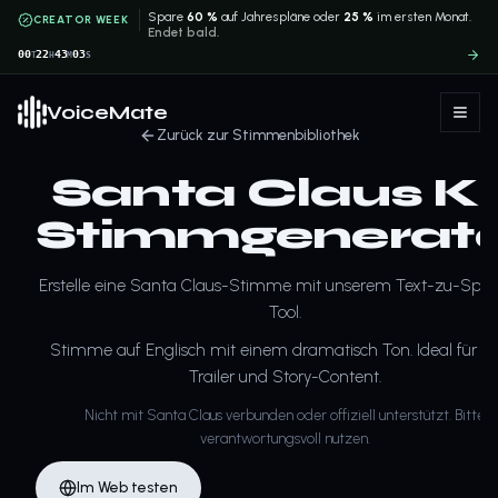
Spare
60 %
auf Jahrespläne oder
25 %
im ersten Monat.
CREATOR WEEK
Endet bald.
00
22
43
03
T
H
M
S
VoiceMate
Zurück zur Stimmenbibliothek
Santa Claus KI
Stimmgenerat
Erstelle eine Santa Claus-Stimme mit unserem Text-zu-Spr
Tool.
Stimme auf Englisch mit einem dramatisch Ton. Ideal für Ski
Trailer und Story-Content.
Nicht mit Santa Claus verbunden oder offiziell unterstützt. Bitte
verantwortungsvoll nutzen.
Im Web testen