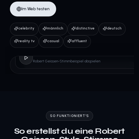
Im Web testen
celebrity
männlich
distinctive
deutsch
reality tv
casual
affluent
Robert Geissen
Robert Geissen-Stimmbeispiel abspielen
SO FUNKTIONIERT'S
So erstellst du eine Robert