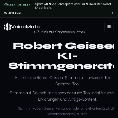
Spare
60 %
auf Jahrespläne oder
25 %
im ersten Monat.
CREATOR WEEK
Endet bald.
00
20
51
32
T
H
M
S
VoiceMate
Zurück zur Stimmenbibliothek
Robert Geisse
KI-
Stimmgenerat
Erstelle eine Robert Geissen-Stimme mit unserem Text-zu
Sprache-Tool.
Stimme auf Deutsch mit einem natürlich Ton. Ideal für Voiceo
Erklärungen und Alltags-Content.
Nicht mit Robert Geissen verbunden oder offiziell unterstützt. Bitte
verantwortungsvoll nutzen.