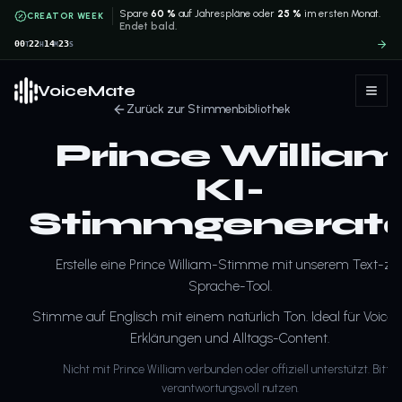
Spare
60 %
auf Jahrespläne oder
25 %
im ersten Monat.
CREATOR WEEK
Endet bald.
00
22
14
22
T
H
M
S
VoiceMate
Zurück zur Stimmenbibliothek
Prince Willia
KI-
Stimmgenerat
Erstelle eine Prince William-Stimme mit unserem Text-zu
Sprache-Tool.
Stimme auf Englisch mit einem natürlich Ton. Ideal für Voiceo
Erklärungen und Alltags-Content.
Nicht mit Prince William verbunden oder offiziell unterstützt. Bitte
verantwortungsvoll nutzen.