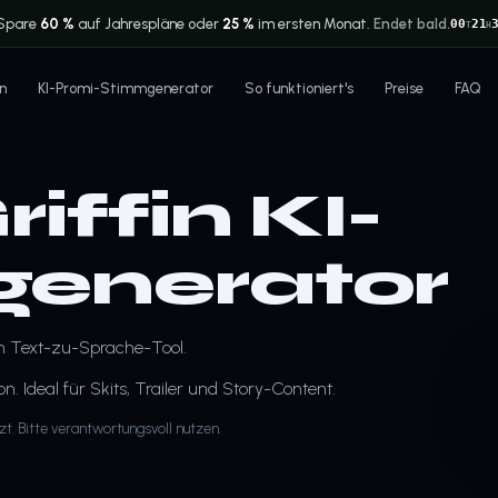
Spare
60 %
auf Jahrespläne oder
25 %
im ersten Monat.
Endet bald.
00
21
T
H
n
KI-Promi-Stimmgenerator
So funktioniert's
Preise
FAQ
iffin KI-
enerator
em Text-zu-Sprache-Tool.
 Ideal für Skits, Trailer und Story-Content.
tzt. Bitte verantwortungsvoll nutzen.