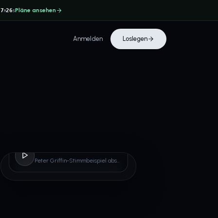
Pläne ansehen
37
26
M
S
Anmelden
Loslegen
Peter Griffin
Peter Griffin-Stimmbeispiel abspielen