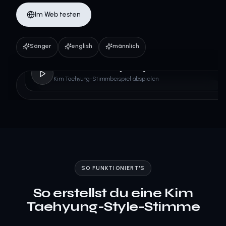
Im Web testen
Sänger
english
männlich
Kim Taehyung
Kim Taehyung-Stimmbeispiel abspielen
SO FUNKTIONIERT'S
So erstellst du eine Kim
Taehyung-Style-Stimme