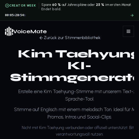
Spare
60 %
auf Jahrespläne oder
25 %
im ersten Monat.
CREATOR WEEK
Endet bald.
00
05
28
54
T
H
M
S
VoiceMate
Zurück zur Stimmenbibliothek
Kim Taehyun
KI-
Stimmgenerat
Erstelle eine Kim Taehyung-Stimme mit unserem Text-zu
Sprache-Tool.
Stimme auf Englisch mit einem melodisch Ton. Ideal für Mus
Promos, Intros und Social-Clips.
Nicht mit Kim Taehyung verbunden oder offiziell unterstützt. Bitte
verantwortungsvoll nutzen.